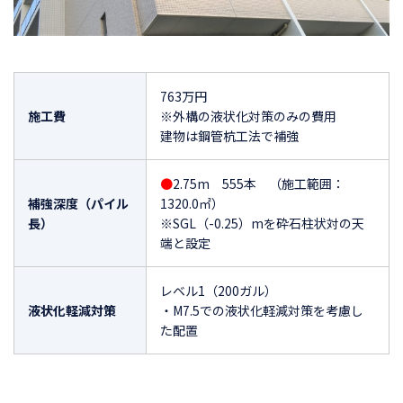
763万円
施工費
※外構の液状化対策のみの費用
建物は鋼管杭工法で補強
●
2.75m 555本 （施工範囲：
補強深度（パイル
1320.0㎡）
長）
※SGL（-0.25）mを砕石柱状対の天
端と設定
レベル1（200ガル）
液状化軽減対策
・M7.5での液状化軽減対策を考慮し
た配置