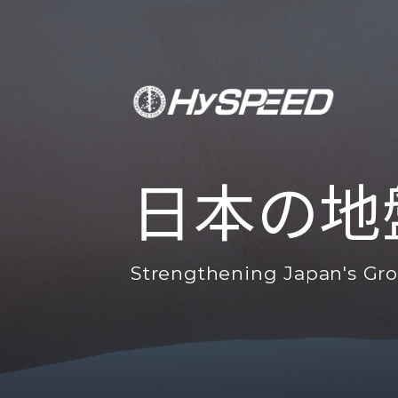
日本の地
Strengthening
Japan's Gr