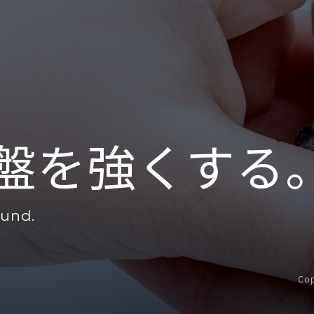
盤を
強くする
ound.
Cop